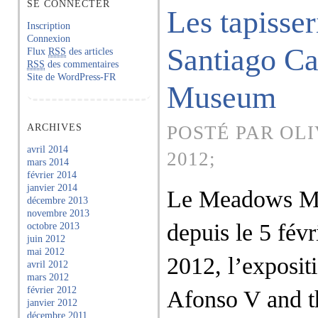
SE CONNECTER
Les tapisser
Inscription
Connexion
Santiago C
Flux
RSS
des articles
RSS
des commentaires
Site de WordPress-FR
Museum
ARCHIVES
POSTÉ PAR OLI
avril 2014
2012;
mars 2014
février 2014
janvier 2014
Le Meadows Mu
décembre 2013
novembre 2013
depuis le 5 févr
octobre 2013
juin 2012
mai 2012
2012, l’exposit
avril 2012
mars 2012
février 2012
Afonso V and th
janvier 2012
décembre 2011