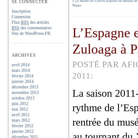
«
Le Musée du Louvre acquiert un tableau de 
SE CONNECTER
Maino
Inscription
Connexion
Flux
RSS
des articles
L’Espagne e
RSS
des commentaires
Site de WordPress-FR
Zuloaga à P
ARCHIVES
POSTÉ PAR AFI
avril 2014
mars 2014
2011:
février 2014
janvier 2014
décembre 2013
La saison 201
novembre 2013
octobre 2013
juin 2012
rythme de l’Esp
mai 2012
avril 2012
rentrée du musé
mars 2012
février 2012
janvier 2012
au tournant du
décembre 2011